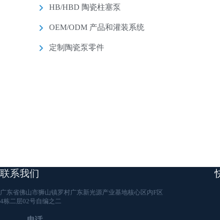
HB/HBD 陶瓷柱塞泵
OEM/ODM 产品和灌装系统
定制陶瓷泵零件
联系我们
广东省佛山市狮山镇罗村广东新光源产业基地核心区内F区
4栋二层02号自编之二
电话